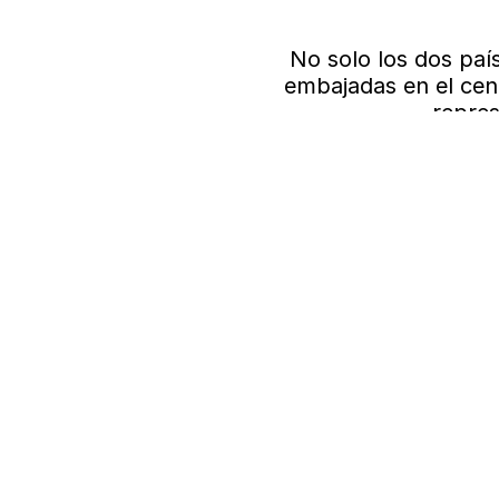
No solo los dos paí
embajadas en el cent
repres
EN CONTACTO