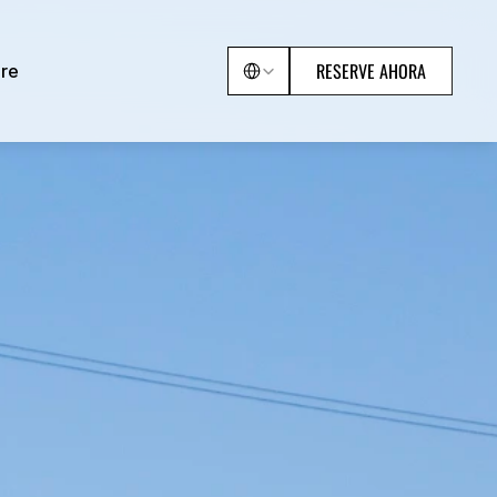
Select Language
RESERVE AHORA
ore
ore