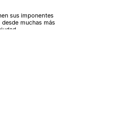
enen sus imponentes 
ia desde muchas más 
ciudad.
Enviar