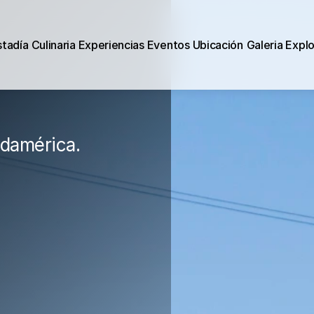
stadía
Culinaria
Experiencias
Eventos
Ubicación
Galeria
Expl
stadía
Culinaria
Experiencias
Eventos
Ubicación
Galeria
Expl
udamérica.